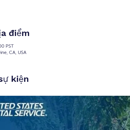
ịa điểm
:00 PST
vine, CA, USA
 sự kiện