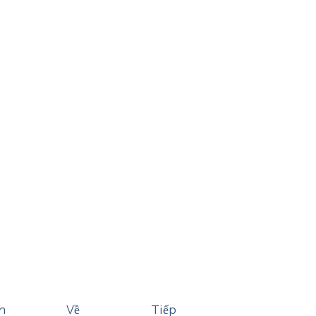
n
Về
Tiếp