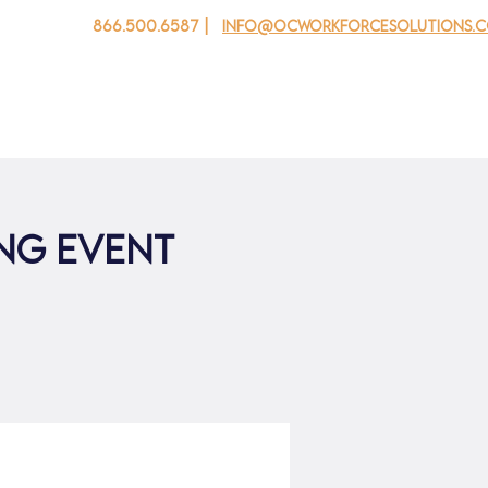
866.500.6587 |
info@ocworkforcesolutions.
 cho doanh nghiệp
Cho tuổi trẻ
Events
Về chúng tôi
ing Event