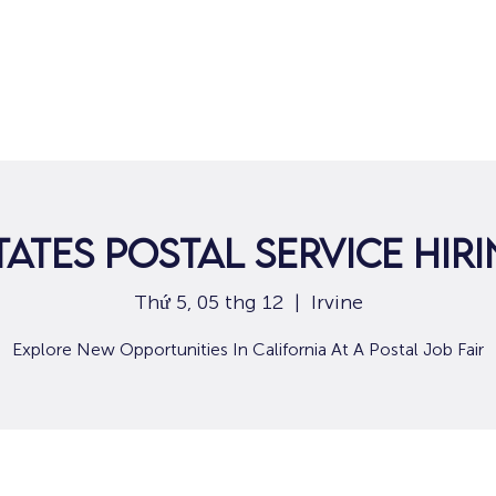
Nhà
Dành cho người tìm việc
Dành
tates Postal Service Hir
Thứ 5, 05 thg 12
  |  
Irvine
Explore New Opportunities In California At A Postal Job Fair