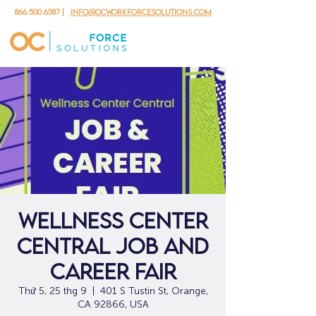
866.500.6587
|
info@ocworkforcesolutions.com
Wellness Center
Central Job and
Career Fair
Thứ 5, 25 thg 9
  |  
401 S Tustin St, Orange,
CA 92866, USA