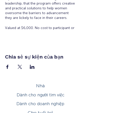
leadership, that the program offers creative
and practical solutions to help women
oversome the barriers to advancement
they are lickely to face in their careers.
Valued at $6,000. No cost to participant or
employer to participate in the Academy.
There is a $50 registration and materials
fee for accepted applicants.
Eligibility:
Open to all working women for all
Chia sẻ sự kiện của bạn
ages. Space is limited.
Workshop Topics Include:
Orientation: Women's Workplace
Issues
Nhà
Insights from Executive Women:
Overcoming Obstacles to
Dành cho người tìm việc
Leadership
Developing Executive Presence
Dành cho doanh nghiệp
Salary Negotiation
How to Increase Your Influence
Cho tuổi trẻ