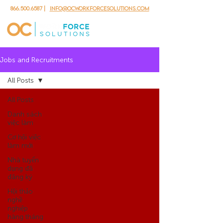
866.500.6587
|
info@ocworkforcesolutions.com
Jobs and Recruitments
All Posts
All Posts
Danh sách
việc làm
Cơ hội việc
làm mới
Nhà tuyển
dụng đã
đăng ký
Hội thảo
nghề
nghiệp
hàng tháng