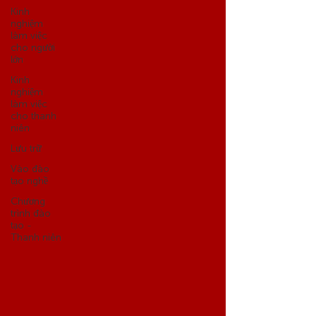
Kinh
nghiệm
làm việc
cho người
lớn
Kinh
nghiệm
làm việc
cho thanh
niên
Lưu trữ
Vào đào
tạo nghề
Chương
trình đào
tạo -
Thanh niên