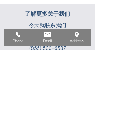
了解更多关于我们
今天就联系我们
info@ocworkforcesolutions.com
Phone
Email
Address
(866) 500-6587
找到离您最近的位置
家
求职者
对于企业
为青年