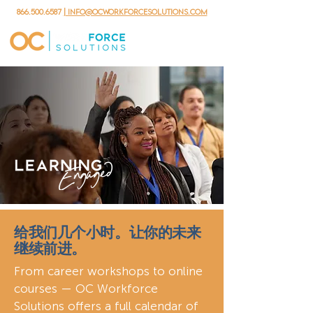
866.500.6587
| info@ocworkforcesolutions.com
给我们几个小时。让你的未来
继续前进。
From career workshops to online
courses — OC Workforce
Solutions offers a full calendar of