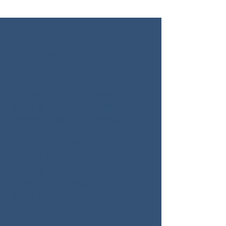
Recently laid off
workers
脱臼工人介绍
该演示文稿在现场或以虚拟方式提
供，涵盖了已经或将被解雇的工人的
重要信息。在演示期间，您将了解可
帮助您找到再就业的免费资源，包
括：
协助找工作和安置
招聘活动和招聘会
在职培训
帮助领取失业保险金
金融计划
和更多