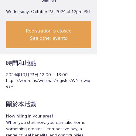
wibesH
Wednesday, October 23, 2024 at 12pm PST
Registration is closed
See other events
時間和地點
2024年10月23日 12:00 – 13:00
https://zoom.us/webinar/register/WN_cwib
esH
關於本活動
Now hiring in your area!
When you start now, you can take home 
something greater - competitive pay, a 
range of real benefits, and opportunities 