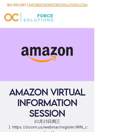
866.500.6587
| info@ocworkforcesolutions.com
Amazon Virtual
Information
Session
10月23日周三
  |  
https://zoom.us/webinar/register/WN_c