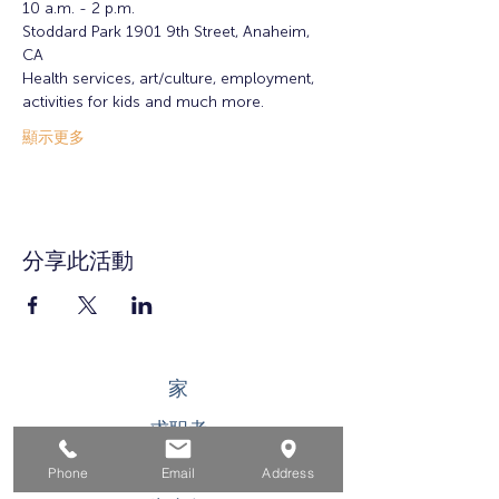
10 a.m. - 2 p.m.
Stoddard Park 1901 9th Street, Anaheim, 
CA 
Health services, art/culture, employment, 
activities for kids and much more. 
顯示更多
分享此活動
家
求职者
对于企业
Phone
Email
Address