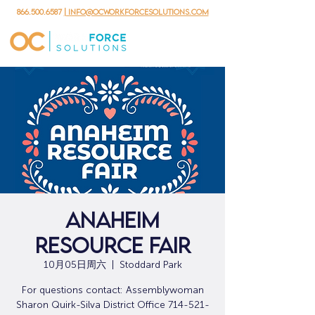
866.500.6587
| info@ocworkforcesolutions.com
Anaheim
Resource Fair
10月05日周六
  |  
Stoddard Park
For questions contact: Assemblywoman
Sharon Quirk-Silva District Office 714-521-