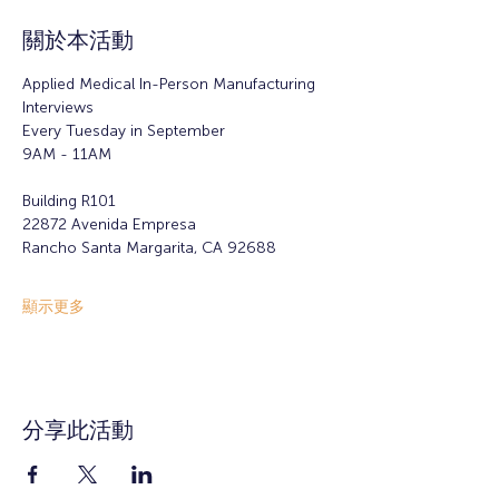
關於本活動
Applied Medical In-Person Manufacturing 
Interviews 
Every Tuesday in September
9AM - 11AM
Building R101
22872 Avenida Empresa
Rancho Santa Margarita, CA 92688
顯示更多
分享此活動