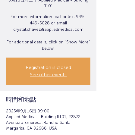
9月16日周二
  |  
Applied Medical - Building
R101
For more information: call or text 949-
449-5028 or email
crystal.chavez@appliedmedical.com
For additional details, click on "Show More"
below.
Registration is closed
See other events
時間和地點
2025年9月16日 09:00
Applied Medical - Building R101, 22872
Aventura Empresa, Rancho Santa
Margarita, CA 92688, USA