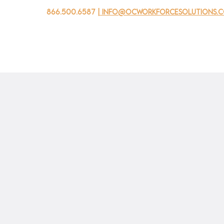
866.500.6587
| info@ocworkforcesolutions.
家
求职者
对于企业
为青年
活动
关于我