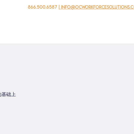
866.500.6587
| info@ocworkforcesolutions.
家
求职者
对于企业
为青年
活动
关于我
的基础上
。