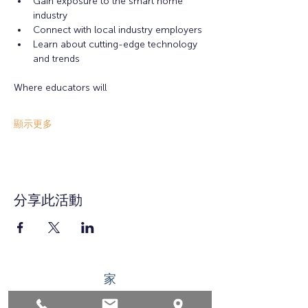
Gain exposure to the smart home 
industry
Connect with local industry employers
Learn about cutting-edge technology 
and trends
Where educators will 
顯示更多
分享此活動
家
求职者