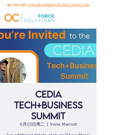
866.500.6587
| info@ocworkforcesolutions.com
CEDIA
Tech+Business
Summit
6月03日周二
  |  
Irvine Marriott