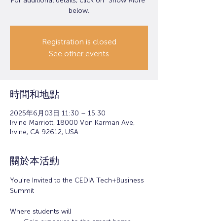
For additional details, click on "Show More"
below.
Registration is closed
See other events
時間和地點
2025年6月03日 11:30 – 15:30
Irvine Marriott, 18000 Von Karman Ave,
Irvine, CA 92612, USA
關於本活動
You're Invited to the CEDIA Tech+Business 
Summit
Where students will