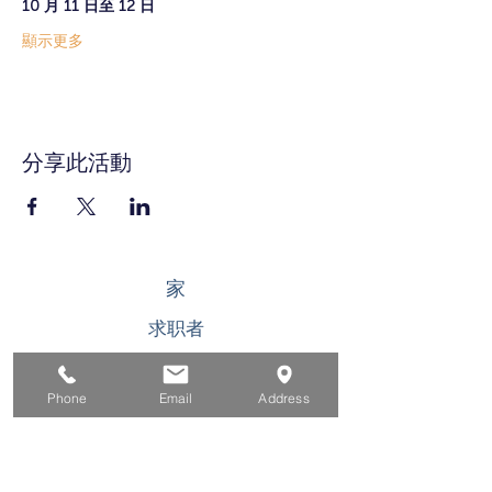
10 月 11 日至 12 日
顯示更多
分享此活動
家
求职者
对于企业
Phone
Email
Address
为青年
活动
关于