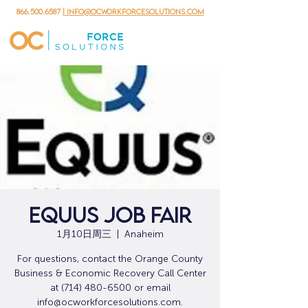
866.500.6587
| info@ocworkforcesolutions.com
EQUUS Job Fair
1月10日周三
  |  
Anaheim
For questions, contact the Orange County
Business & Economic Recovery Call Center
at (714) 480-6500 or email
info@ocworkforcesolutions.com.