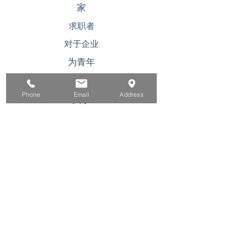
家
求职者
对于企业
为青年
活动
Phone
Email
Address
关于
接触
此 WIOA Title I 经济援助计划或活动是机会均等
的雇主/计划。可应要求为残障人士提供辅助工具
和服务。 TDD/TTY 用户，请致电加州中继服务
(800) 735-2922
或 711. 如果您需要特殊帮助来