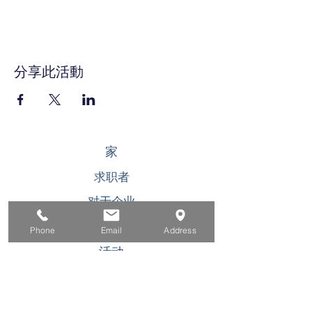
分享此活動
家
求职者
对于企业
为青年
Phone
Email
Address
活动
关于
接触