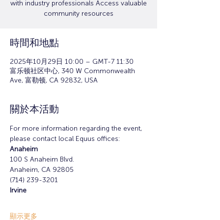
with industry professionals Access valuable
community resources
時間和地點
2025年10月29日 10:00 – GMT-7 11:30
富乐顿社区中心, 340 W Commonwealth
Ave, 富勒顿, CA 92832, USA
關於本活動
For more information regarding the event, 
please contact local Equus offices:
Anaheim
100 S Anaheim Blvd.
Anaheim, CA 92805
(714) 239-3201
Irvine
顯示更多