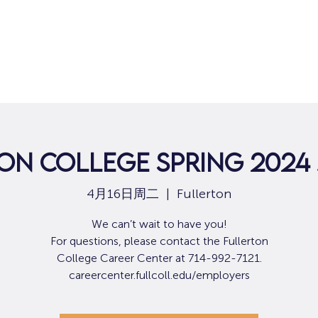
on College Spring 2024 
4月16日周二
  |  
Fullerton
We can’t wait to have you!
For questions, please contact the Fullerton
College Career Center at 714-992-7121.
careercenter.fullcoll.edu/employers