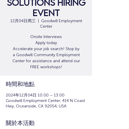
Solutions Hiring
Event
12月04日周三
  |  
Goodwill Employment
Center
Onsite Interviews
Apply today
Accelerate your job search! Stop by
a Goodwill Community Employment
Center for assistance and attend our
FREE workshops!
時間和地點
2024年12月04日 10:00 – 13:00
Goodwill Employment Center, 414 N Coast
Hwy, Oceanside, CA 92054, USA
關於本活動