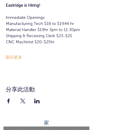
Eastridge is Hiring!
Immediate Openings
Manufacturing Tech $18 to $19.44 hr
Material Handler $19hr 3pm to 11:30pm
Shipping & Receiving Clerk $23-$25
CNC Machinist $20-$25hr
顯示更多
分享此活動
家