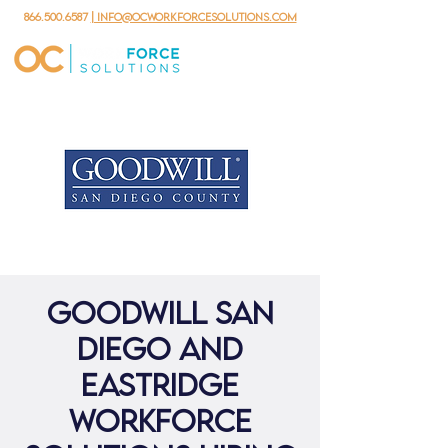
866.500.6587
| info@ocworkforcesolutions.com
Goodwill San
Diego and
Eastridge
Workforce