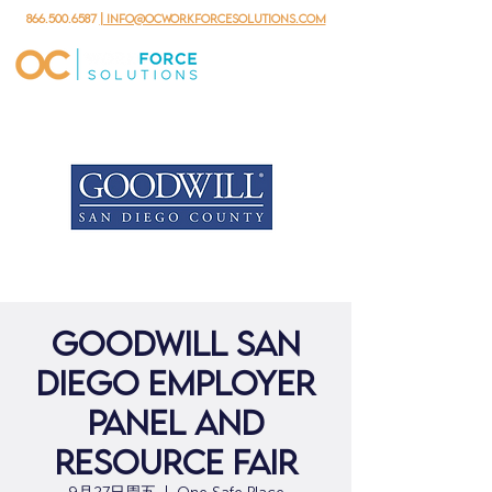
866.500.6587
| info@ocworkforcesolutions.com
Goodwill San
Diego Employer
Panel and
Resource Fair