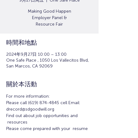
9月27日周五
  |  
One Safe Place
Making Good Happen
Employer Panel &
Resource Fair
時間和地點
2024年9月27日 10:00 – 13:00
One Safe Place , 1050 Los Vallecitos Blvd,
San Marcos, CA 92069
關於本活動
For more information:
Please call (619) 874-4845 cell Email: 
drecord@sdgoodwill.org
Find out about job opportunities and 
 resources
Please come prepared with your  resume