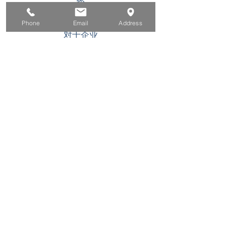
求职者
Phone
Email
Address
对于企业
为青年
活动
关于
接触
此 WIOA Title I 经济援助计划或活动是机会均等
的雇主/计划。可应要求为残障人士提供辅助工具
和服务。 TDD/TTY 用户，请致电加州中继服务
(800) 735-2922
或 711. 如果您需要特殊帮助来
参与此计划，请至少联系
(866) 500-6587
活动