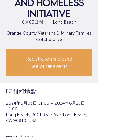
and Homeless
Initiative
6月03日周一
  |  
Long Beach
Orange County Veterans & Military Families
Collaborative
Registration is closed
See other events
時間和地點
2024年6月03日 11:00 – 2024年6月27日
14:00
Long Beach, 2001 River Ave, Long Beach,
CA 90810, USA