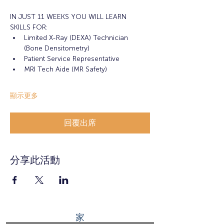
IN JUST 11 WEEKS YOU WILL LEARN 
SKILLS FOR:
Limited X-Ray (DEXA) Technician 
(Bone Densitometry)
Patient Service Representative
MRI Tech Aide (MR Safety)
顯示更多
回覆出席
分享此活動
家