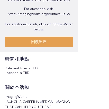
Date and time is TBD
  |  
Location is TBD
For questions, visit:
https://imagingworks.org/contact-us-2/
For additional details, click on "Show More"
below.
回覆出席
時間和地點
Date and time is TBD
Location is TBD
關於本活動
ImagingWorks
LAUNCH A CAREER IN MEDICAL IMAGING 
THAT CAN HELP YOU THRIVE