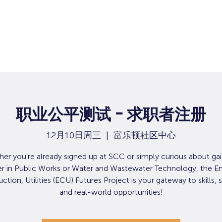
职业公平测试 - 求职者注册
12月10日周三
  |  
富乐顿社区中心
er you’re already signed up at SCC or simply curious about gai
er in Public Works or Water and Wastewater Technology, the En
ction, Utilities (ECU) Futures Project is your gateway to skills, 
and real-world opportunities!