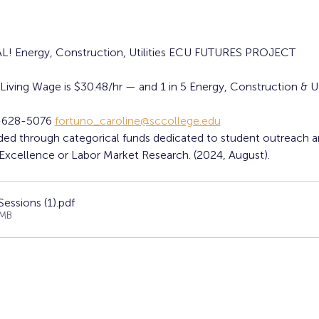
! Energy, Construction, Utilities ECU FUTURES PROJECT
iving Wage is $30.48/hr — and 1 in 5 Energy, Construction & Util
4-628-5076 
fortuno_caroline@sccollege.edu
ded through categorical funds dedicated to student outreach an
xcellence or Labor Market Research. (2024, August).
essions (1)
.pdf
0MB