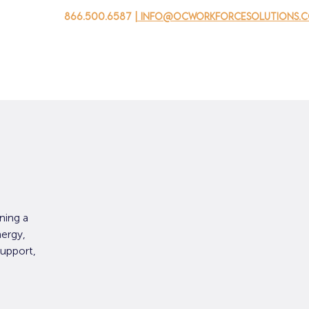
866.500.6587
| info@ocworkforcesolutions.
家
求职者
对于企业
为青年
活动
关于我
ning a
ergy,
support,