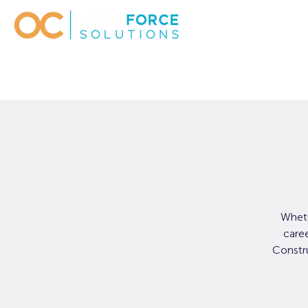
Wheth
care
Constru