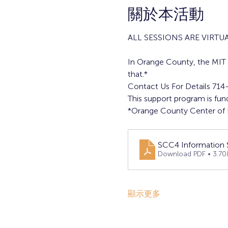
關於本活動
ALL SESSIONS ARE VIRTUAL
In Orange County, the MIT L
that.*
Contact Us For Details 71
This support program is fun
*Orange County Center of E
SCC4 Information S
Download PDF • 3.7
顯示更多