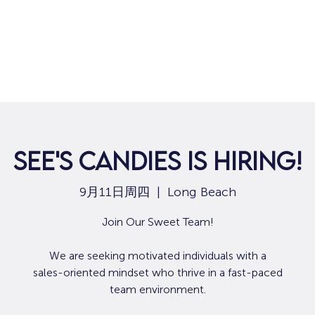
SEE'S CANDIES IS HIRING!
9月11日周四
  |  
Long Beach
Join Our Sweet Team!
We are seeking motivated individuals with a
sales-oriented mindset who thrive in a fast-paced
team environment.