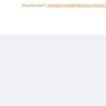
866.500.6587
| info@ocworkforcesolutions.
家
求职者
对于企业
为青年
活动
关于我