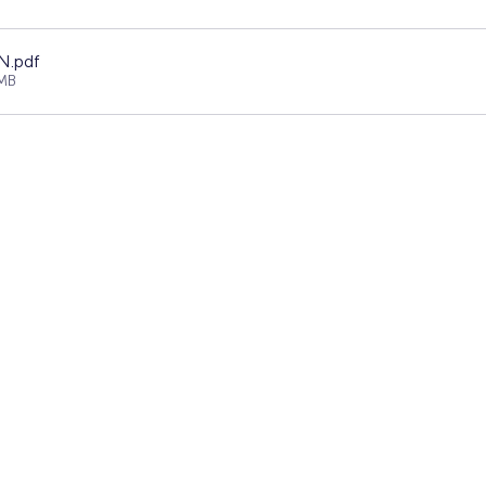
IN
.pdf
MB