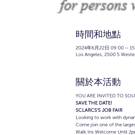
時間和地點
2024年6月22日 09:00 – 15
Los Angeles, 2500 S Weste
關於本活動
YOU ARE INVITED TO SO
SAVE THE DATE!
SCLARCS'S JOB FAIR
Looking to work with dyna
Come join one of the larges
Walk Ins Welcome Until 2p