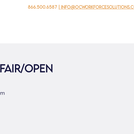
866.500.6587
| info@ocworkforcesolutions.
家
求职者
对于企业
为青年
活动
关于我
Fair/Open
om