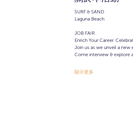
SURF & SAND
Laguna Beach
JOB FAIR
Enrich Your Career. Celebrat
Join us as we unveil a new e
Come interview & explore av
顯示更多