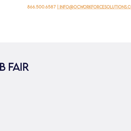
866.500.6587
| info@ocworkforcesolutions.
家
求职者
对于企业
为青年
活动
关于我
 Fair