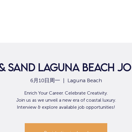
 & Sand Laguna Beach Job
6月10日周一
  |  
Laguna Beach
Enrich Your Career. Celebrate Creativity.
Join us as we unveil a new era of coastal luxury.
Interview & explore available job opportunities!