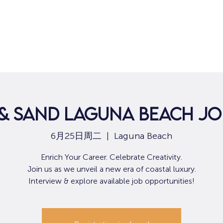
 & Sand Laguna Beach Job
6月25日周二
  |  
Laguna Beach
Enrich Your Career. Celebrate Creativity.
Join us as we unveil a new era of coastal luxury.
Interview & explore available job opportunities!