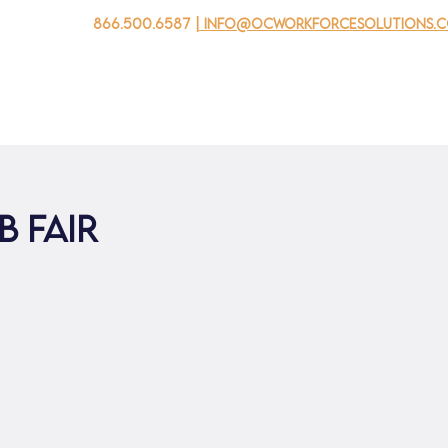
866.500.6587
| info@ocworkforcesolutions.
家
求职者
对于企业
为青年
活动
关于我
 Fair