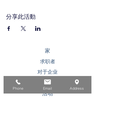
1555 南海岸高速公路。
加利福尼亚州拉古纳海滩 92651
分享此活動
要访问我们当前的工作机会和/或提交申请，
请访问我们的网站：
https://www.surfandsandresort.com/career
s
家
如需更多信息，请联系：
Surf &amp; Sand Resort 人力资源办公室
求职者
949-376-2764
对于企业
为青年
Phone
Email
Address
活动
关于
接触