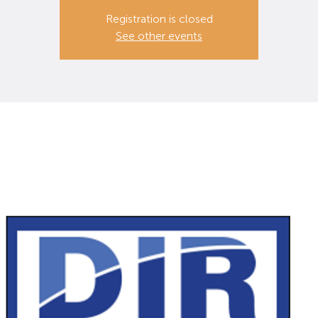
Registration is closed
See other events