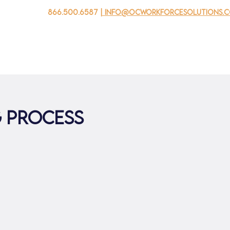
866.500.6587
| info@ocworkforcesolutions.
家
求职者
对于企业
为青年
活动
关于我
G PROCESS