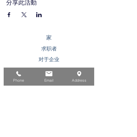
分享此活動
家
求职者
对于企业
为青年
Phone
Email
Address
活动
关于
接触