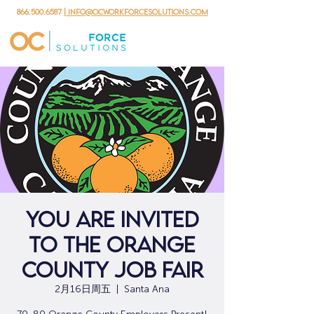
866.500.6587
| info@ocworkforcesolutions.com
YOU ARE INVITED
TO THE ORANGE
COUNTY JOB FAIR
2月16日周五
  |  
Santa Ana