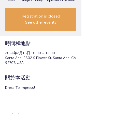
70-80 Orange County Employers Present!
Registration is closed
See other events
時間和地點
2024年2月16日 10:00 – 12:00
Santa Ana, 2802 S Flower St, Santa Ana, CA
92707, USA
關於本活動
Dress To Impress!